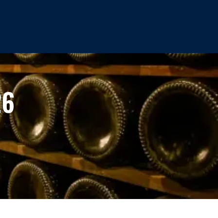
CT
26