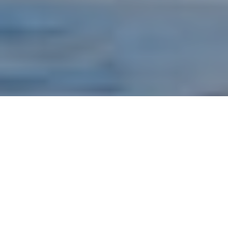
Twee mannen die elkaar vanuit hun
topsportverleden kennen en die iets voor hun
eigen stad Arnhem en wijk Malburgen willen