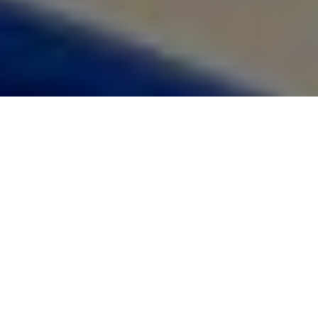
Waarom komen we nog naar kantoor in
Arnhem? Hybride werken heeft het kantoor
fundamenteel veranderd. Waar
aanwezigheid ooit vanzelfsprekend was, is