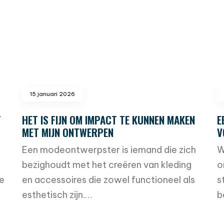
15 januari 2026
T
HET IS FIJN OM IMPACT TE KUNNEN MAKEN
E
MET MIJN ONTWERPEN
V
Een modeontwerpster is iemand die zich
W
bezighoudt met het creëren van kleding
o
de
en accessoires die zowel functioneel als
s
esthetisch zijn.…
b
read more
r