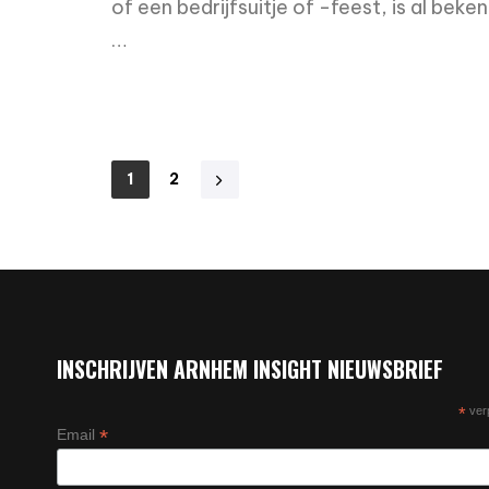
of een bedrijfsuitje of -feest, is al beken
…
read more
1
2
INSCHRIJVEN ARNHEM INSIGHT NIEUWSBRIEF
*
verp
*
Email