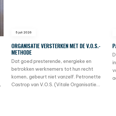
5 juli 2026
ORGANISATIE VERSTERKEN MET DE V.O.S.-
P
METHODE
D
Dat goed presterende, energieke en
i
betrokken werknemers tot hun recht
v
komen, gebeurt niet vanzelf. Petronette
a
,
Castrop van V.O.S. (Vitale Organisatie…
r
read more